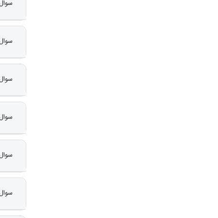
سوال 6 : پس از پذیرش نهایی شدن مقالات چه اقداماتی باید انجام دهیم؟نحوه پرداخت آنل
سوال 7 : هر نویسنده مقاله مجاز به ارائه چند مقاله به این کنف
سوال 8 : روند پذیرش و چاپ مقاله چگونه 
سوال 9 : مقاله را از چه طریقی باید برای کنفرانس ارسال نمود؟ ازطریق ایمیل یا سامان
سوال 10 : آیا نویسندگان مقالات می توانند پس از ارسال مقالات آن را ویرایش نمایند؟ نحوه ویرا
سوال 11 : آیا جهت نوشتن و ارسال مقاله بایستی فرمت خاصی